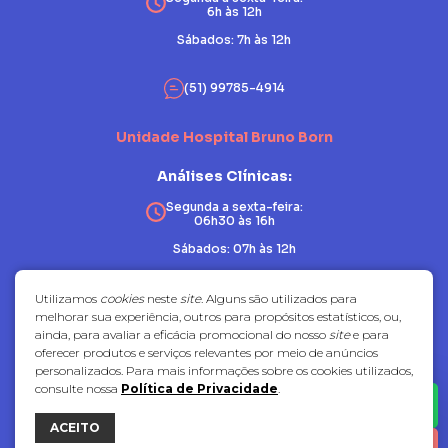
6h às 12h
Sábados: 7h às 12h
(51) 99785-4914
Unidade Hospital Bruno Born
Análises Clínicas:
Segunda a sexta-feira:
06h30 às 16h
Sábados: 07h às 12h
Patologia:
Utilizamos
cookies
neste
site
. Alguns são utilizados para
melhorar sua experiência, outros para propósitos estatísticos, ou,
Segunda a sexta-feira:
ainda, para avaliar a eficácia promocional do nosso
site
e para
07h30 às 17h
oferecer produtos e serviços relevantes por meio de anúncios
Sábados: fechado
personalizados. Para mais informações sobre os cookies utilizados,
consulte nossa
Política de Privacidade
.
(51) 3714-7081
ACEITO