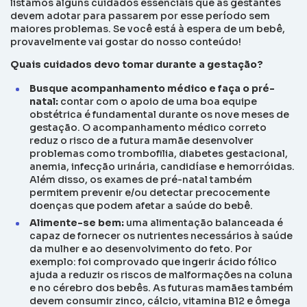
listamos alguns cuidados essenciais que as gestantes
devem adotar para passarem por esse período sem
maiores problemas. Se você está à espera de um bebê,
provavelmente vai gostar do nosso conteúdo!
Quais cuidados devo tomar durante a gestação?
Busque acompanhamento médico e faça o pré-
natal:
contar com o apoio de uma boa equipe
obstétrica é fundamental durante os nove meses de
gestação. O acompanhamento médico correto
reduz o risco de a futura mamãe desenvolver
problemas como trombofilia, diabetes gestacional,
anemia, infecção urinária, candidíase e hemorróidas.
Além disso, os exames de pré-natal também
permitem prevenir e/ou detectar precocemente
doenças que podem afetar a saúde do bebê.
Alimente-se bem:
uma alimentação balanceada é
capaz de fornecer os nutrientes necessários à saúde
da mulher e ao desenvolvimento do feto. Por
exemplo: foi comprovado que ingerir ácido fólico
ajuda a reduzir os riscos de malformações na coluna
e no cérebro dos bebês. As futuras mamães também
devem consumir zinco, cálcio, vitamina B12 e ômega