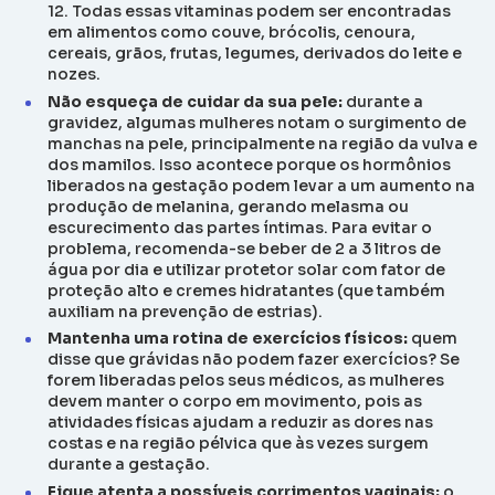
12. Todas essas vitaminas podem ser encontradas
em alimentos como couve, brócolis, cenoura,
cereais, grãos, frutas, legumes, derivados do leite e
nozes.
Não esqueça de cuidar da sua pele:
durante a
gravidez, algumas mulheres notam o surgimento de
manchas na pele, principalmente na região da vulva e
dos mamilos. Isso acontece porque os hormônios
liberados na gestação podem levar a um aumento na
produção de melanina, gerando melasma ou
escurecimento das partes íntimas. Para evitar o
problema, recomenda-se beber de 2 a 3 litros de
água por dia e utilizar protetor solar com fator de
proteção alto e cremes hidratantes (que também
auxiliam na prevenção de estrias).
Mantenha uma rotina de exercícios físicos:
quem
disse que grávidas não podem fazer exercícios? Se
forem liberadas pelos seus médicos, as mulheres
devem manter o corpo em movimento, pois as
atividades físicas ajudam a reduzir as dores nas
costas e na região pélvica que às vezes surgem
durante a gestação.
Fique atenta a possíveis corrimentos vaginais:
o