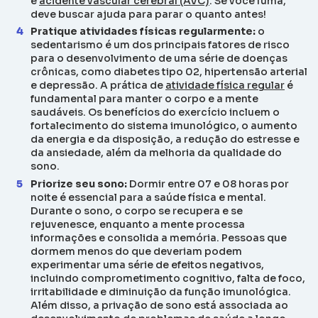
e
acidente vascular cerebral (AVC)
. Se você fuma,
deve buscar ajuda para parar o quanto antes!
Pratique atividades físicas regularmente:
o
sedentarismo é um dos principais fatores de risco
para o desenvolvimento de uma série de doenças
crônicas, como diabetes tipo 02, hipertensão arterial
e depressão. A prática de
atividade física regular
é
fundamental para manter o corpo e a mente
saudáveis. Os benefícios do exercício incluem o
fortalecimento do sistema imunológico, o aumento
da energia e da disposição, a redução do estresse e
da ansiedade, além da melhoria da qualidade do
sono.
Priorize seu sono:
Dormir entre 07 e 08 horas por
noite é essencial para a saúde física e mental.
Durante o sono, o corpo se recupera e se
rejuvenesce, enquanto a mente processa
informações e consolida a memória. Pessoas que
dormem menos do que deveriam podem
experimentar uma série de efeitos negativos,
incluindo comprometimento cognitivo, falta de foco,
irritabilidade e diminuição da função imunológica.
Além disso, a privação de sono está associada ao