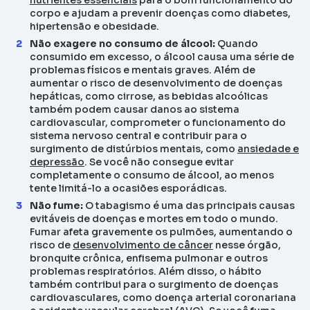
nutrientes essenciais
para o bom funcionamento do
corpo e ajudam a prevenir doenças como diabetes,
hipertensão e obesidade.
Não exagere no consumo de álcool:
Quando
consumido em excesso, o álcool causa uma série de
problemas físicos e mentais graves. Além de
aumentar o risco de desenvolvimento de doenças
hepáticas, como cirrose, as bebidas alcoólicas
também podem causar danos ao sistema
cardiovascular, comprometer o funcionamento do
sistema nervoso central e contribuir para o
surgimento de distúrbios mentais, como
ansiedade e
depressão
. Se você não consegue evitar
completamente o consumo de álcool, ao menos
tente limitá-lo a ocasiões esporádicas.
Não fume:
O tabagismo é uma das principais causas
evitáveis de doenças e mortes em todo o mundo.
Fumar afeta gravemente os pulmões, aumentando o
risco de
desenvolvimento de câncer
nesse órgão,
bronquite crônica, enfisema pulmonar e outros
problemas respiratórios. Além disso, o hábito
também contribui para o surgimento de doenças
cardiovasculares, como doença arterial coronariana