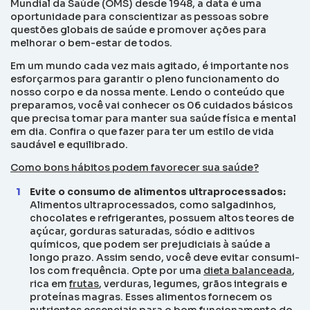
Mundial da Saúde (OMS) desde 1948, a data é uma
oportunidade para conscientizar as pessoas sobre
questões globais de saúde e promover ações para
melhorar o bem-estar de todos.
Em um mundo cada vez mais agitado, é importante nos
esforçarmos para garantir o pleno funcionamento do
nosso corpo e da nossa mente. Lendo o conteúdo que
preparamos, você vai conhecer os 06 cuidados básicos
que precisa tomar para manter sua saúde física e mental
em dia. Confira o que fazer para ter um estilo de vida
saudável e equilibrado.
Como bons hábitos podem favorecer sua saúde?
Evite o consumo de alimentos ultraprocessados:
Alimentos ultraprocessados, como salgadinhos,
chocolates e refrigerantes, possuem altos teores de
açúcar, gorduras saturadas, sódio e aditivos
químicos, que podem ser prejudiciais à saúde a
longo prazo. Assim sendo, você deve evitar consumi-
los com frequência. Opte por uma
dieta balanceada
,
rica em
frutas
, verduras, legumes, grãos integrais e
proteínas magras. Esses alimentos fornecem os