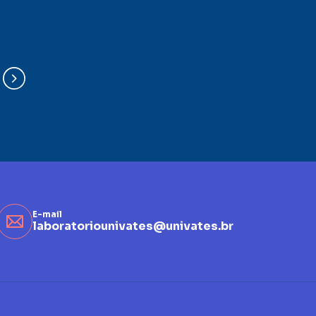
E-mail
laboratoriounivates@univates.br