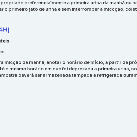
apropriado preferencialmente a primeira urina da manhã ou c
r o primeiro jato de urina e sem interromper a miccção, colet
24H]
úteis
as
ira micção da manhã, anotar o horário de início, a partir da 
té o mesmo horário em que foi deprezada a primeira urina, no 
 amostra deverá ser armazenada tampada e refrigerada durante