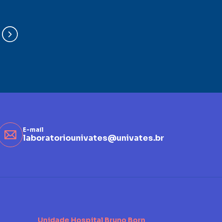
E-mail
laboratoriounivates@univates.br
Unidade Hospital Bruno Born