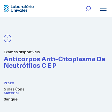
Exames disponíveis
Anticorpos Anti-Citoplasma De
Neutrófilos C E P
Prazo
5 dias úteis
Material
Sangue