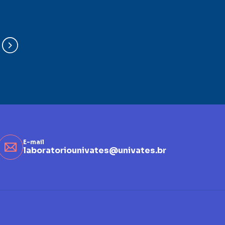
E-mail
laboratoriounivates@univates.br