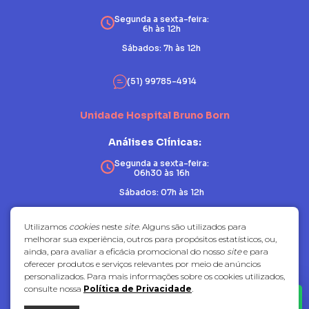
Segunda a sexta-feira:
6h às 12h
Sábados: 7h às 12h
(51) 99785-4914
Unidade Hospital Bruno Born
Análises Clínicas:
Segunda a sexta-feira:
06h30 às 16h
Sábados: 07h às 12h
Patologia:
Utilizamos
cookies
neste
site
. Alguns são utilizados para
melhorar sua experiência, outros para propósitos estatísticos, ou,
Segunda a sexta-feira:
ainda, para avaliar a eficácia promocional do nosso
site
e para
07h30 às 17h
oferecer produtos e serviços relevantes por meio de anúncios
Sábados: fechado
personalizados. Para mais informações sobre os cookies utilizados,
consulte nossa
Política de Privacidade
.
(51) 3714-7081