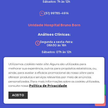
Sábados: 7h às 12h
(51) 99785-4914
Unidade Hospital Bruno Born
Análises Clínicas:
Segunda a sexta-feira:
06h30 às 16h
Sábados: 07h às 12h
Patologia:
Utilizamos
cookies
neste
site
. Alguns são utilizados para
melhorar sua experiência, outros para propósitos estatísticos, ou,
Segunda a sexta-feira:
ainda, para avaliar a eficácia promocional do nosso
site
e para
07h30 às 17h
oferecer produtos e serviços relevantes por meio de anúncios
Sábados: fechado
personalizados. Para mais informações sobre os cookies utilizados,
consulte nossa
Política de Privacidade
.
(51) 3714-7081
ACEITO
bravo