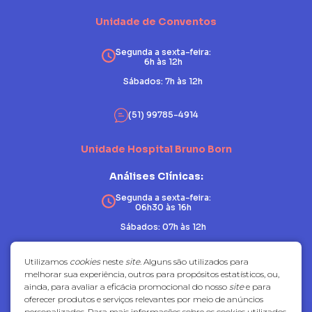
Unidade de Conventos
Segunda a sexta-feira:
6h às 12h
Sábados: 7h às 12h
(51) 99785-4914
Unidade Hospital Bruno Born
Análises Clínicas:
Segunda a sexta-feira:
06h30 às 16h
Sábados: 07h às 12h
Patologia:
Utilizamos
cookies
neste
site
. Alguns são utilizados para
melhorar sua experiência, outros para propósitos estatísticos, ou,
Segunda a sexta-feira:
ainda, para avaliar a eficácia promocional do nosso
site
e para
07h30 às 17h
oferecer produtos e serviços relevantes por meio de anúncios
Sábados: fechado
personalizados. Para mais informações sobre os cookies utilizados,