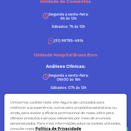
Unidade de Conventos
Segunda a sexta-feira:
6h às 12h
Sábados: 7h às 12h
(51) 99785-4914
Unidade Hospital Bruno Born
Análises Clínicas:
Segunda a sexta-feira:
06h30 às 16h
Sábados: 07h às 12h
Patologia:
Utilizamos
cookies
neste
site
. Alguns são utilizados para
melhorar sua experiência, outros para propósitos estatísticos, ou,
Segunda a sexta-feira:
ainda, para avaliar a eficácia promocional do nosso
site
e para
07h30 às 17h
oferecer produtos e serviços relevantes por meio de anúncios
Sábados: fechado
personalizados. Para mais informações sobre os cookies utilizados,
consulte nossa
Política de Privacidade
.