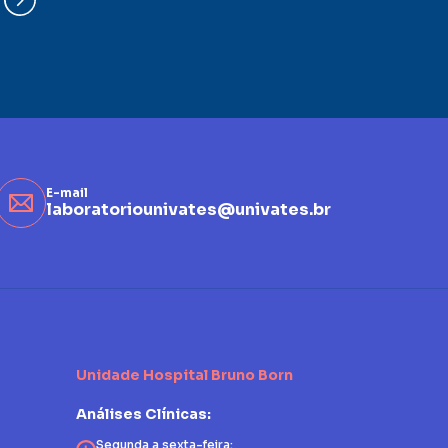
E-mail
laboratoriounivates@univates.br
Unidade Hospital Bruno Born
Análises Clínicas:
Segunda a sexta-feira: