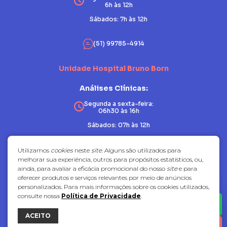
6h às 12h
Sábados: 7h às 12h
(51) 99785-4914
Unidade Hospital Bruno Born
Análises Clínicas:
Segunda a sexta-feira:
06h30 às 16h
Sábados: 07h às 12h
Patologia:
Utilizamos
cookies
neste
site
. Alguns são utilizados para
melhorar sua experiência, outros para propósitos estatísticos, ou,
Segunda a sexta-feira:
ainda, para avaliar a eficácia promocional do nosso
site
e para
07h30 às 17h
oferecer produtos e serviços relevantes por meio de anúncios
Sábados: fechado
personalizados. Para mais informações sobre os cookies utilizados,
consulte nossa
Política de Privacidade
.
(51) 3714-7081
ACEITO