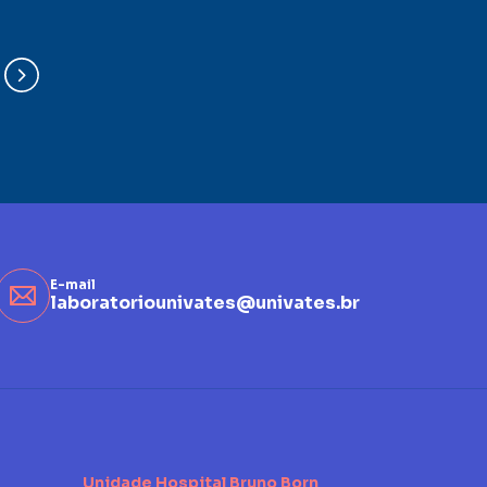
E-mail
laboratoriounivates@univates.br
Unidade Hospital Bruno Born