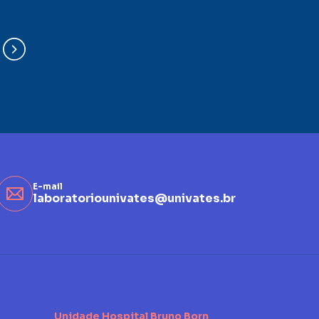
E-mail
laboratoriounivates@univates.br
Unidade Hospital Bruno Born