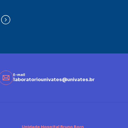
E-mail
laboratoriounivates@univates.br
Unidade Hospital Bruno Born