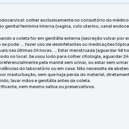
ndocervical: colher exclusivamente no consultório do médico
 genital feminina interna (vagina, colo uterino, canal endoce
ando a coleta for em genitália externa (secreção vulvar por 
o se pode: … Fazer uso de desinfetantes ou medicações tópic
uais nas últimas 24 horas. … Estar menstruada (aguardar 48 ho
odo no local. Se usou iodo para colher citologia, aguardar 24
a preferencialmente pela manhã sem urinar, ou estar sem urina
ndências do laboratório ou em casa. Não necessita de absten
por masturbação, sem que haja perda do material, diretamente 
ido, lavar mãos e genitália antes da coleta.
brificante, nem mesmo saliva ou preservativos.