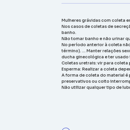
Mulheres grávidas com coleta e
Nos casos de coletas de secreção
banho.
Não tomar banho e não urinar qu
No período anterior à coleta nã
término). … Manter relações sex
ducha ginecológica e ter usado i
Coletas uretrais: vir para colet
Esperma: Realizar a coleta depe
A forma de coleta do material é 
preservativos ou coito interromp
Não utilizar qualquer tipo de lu