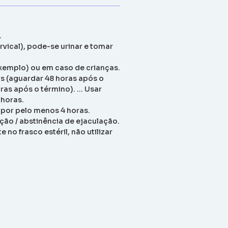
.
rvical), pode-se urinar e tomar
exemplo) ou em caso de crianças.
as (aguardar 48 horas após o
ras após o término). … Usar
 horas.
r por pelo menos 4 horas.
ção / abstinência de ejaculação.
no frasco estéril, não utilizar