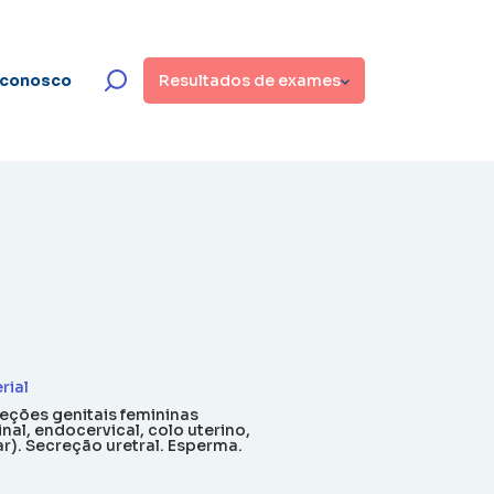
 conosco
Resultados de exames
rial
eções genitais femininas
inal, endocervical, colo uterino,
ar). Secreção uretral. Esperma.