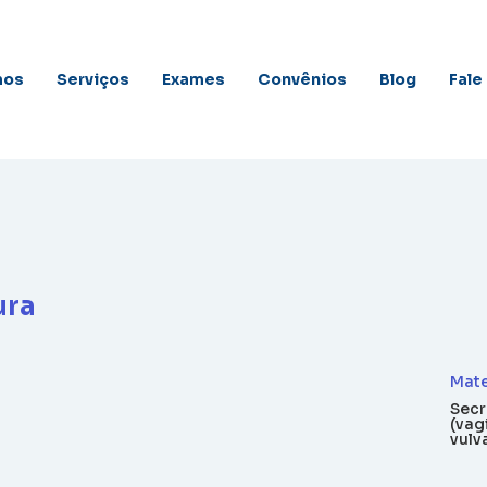
mos
Serviços
Exames
Convênios
Blog
Fale
ura
Mate
Secr
(vag
vulv