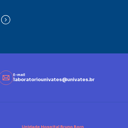
E-mail
laboratoriounivates@univates.br
Unidade Hospital Bruno Born