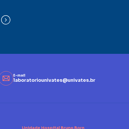
E-mail
laboratoriounivates@univates.br
Unidade Hospital Bruno Born