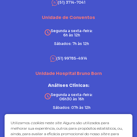
(51) 3714-7041
Unidade de Conventos
Segunda a sexta-feira:
6h às 12h
Sábados: 7h às 12h
(51) 99785-4914
Unidade Hospital Bruno Born
Análises Clínicas:
Segunda a sexta-feira:
06h30 às 16h
Sábados: 07h às 12h
Patologia:
Utilizamos
cookies
neste
site
. Alguns são utilizados para
melhorar sua experiência, outros para propósitos estatísticos, ou,
Segunda a sexta-feira:
ainda, para avaliar a eficácia promocional do nosso
site
e para
07h30 às 17h