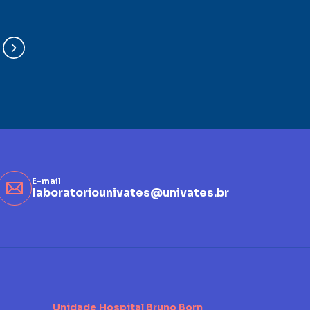
E-mail
laboratoriounivates@univates.br
Unidade Hospital Bruno Born