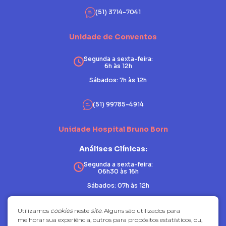
(51) 3714-7041
Unidade de Conventos
Segunda a sexta-feira:
6h às 12h
Sábados: 7h às 12h
(51) 99785-4914
Unidade Hospital Bruno Born
Análises Clínicas:
Segunda a sexta-feira:
06h30 às 16h
Sábados: 07h às 12h
Patologia:
Utilizamos
cookies
neste
site
. Alguns são utilizados para
melhorar sua experiência, outros para propósitos estatísticos, ou,
Segunda a sexta-feira: