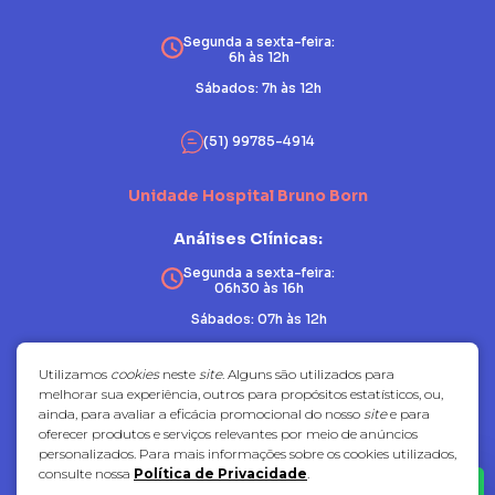
Segunda a sexta-feira:
6h às 12h
Sábados: 7h às 12h
(51) 99785-4914
Unidade Hospital Bruno Born
Análises Clínicas:
Segunda a sexta-feira:
06h30 às 16h
Sábados: 07h às 12h
Patologia:
Utilizamos
cookies
neste
site
. Alguns são utilizados para
melhorar sua experiência, outros para propósitos estatísticos, ou,
Segunda a sexta-feira:
ainda, para avaliar a eficácia promocional do nosso
site
e para
07h30 às 17h
oferecer produtos e serviços relevantes por meio de anúncios
Sábados: fechado
personalizados. Para mais informações sobre os cookies utilizados,
consulte nossa
Política de Privacidade
.