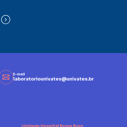
E-mail
laboratoriounivates@univates.br
Unidade Hospital Bruno Born