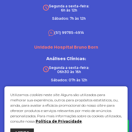
Segunda a sexta-feira:
6h às 12h
Sábados: 7h às 12h
(51) 99785-4914
Unidade Hospital Bruno Born
Análises Clínicas:
Segunda a sexta-feira:
06h30 às 16h
Sábados: 07h às 12h
Patologia:
Utilizamos
cookies
neste
site
. Alguns são utilizados para
melhorar sua experiência, outros para propósitos estatísticos, ou,
Segunda a sexta-feira:
ainda, para avaliar a eficácia promocional do nosso
site
e para
07h30 às 17h
oferecer produtos e serviços relevantes por meio de anúncios
Sábados: fechado
personalizados. Para mais informações sobre os cookies utilizados,
consulte nossa
Política de Privacidade
.
(51) 3714-7081