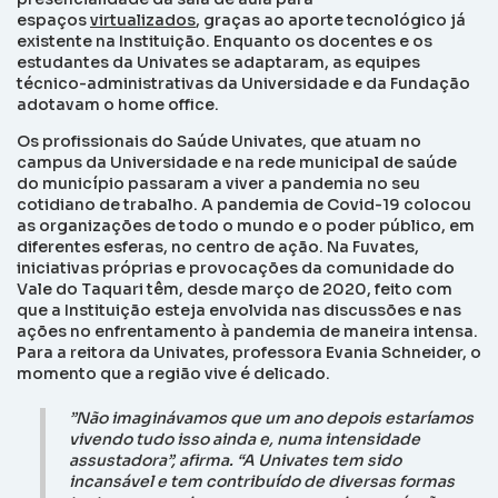
espaços
virtualizados
, graças ao aporte tecnológico já
existente na Instituição. Enquanto os docentes e os
estudantes da Univates se adaptaram, as equipes
técnico-administrativas da Universidade e da Fundação
adotavam o home office.
Os profissionais do Saúde Univates, que atuam no
campus da Universidade e na rede municipal de saúde
do município passaram a viver a pandemia no seu
cotidiano de trabalho. A pandemia de Covid-19 colocou
as organizações de todo o mundo e o poder público, em
diferentes esferas, no centro de ação. Na Fuvates,
iniciativas próprias e provocações da comunidade do
Vale do Taquari têm, desde março de 2020, feito com
que a Instituição esteja envolvida nas discussões e nas
ações no enfrentamento à pandemia de maneira intensa.
Para a reitora da Univates, professora Evania Schneider, o
momento que a região vive é delicado.
”Não imaginávamos que um ano depois estaríamos
vivendo tudo isso ainda e, numa intensidade
assustadora”, afirma. “A Univates tem sido
incansável e tem contribuído de diversas formas