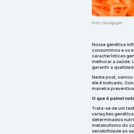
Foto: Divulgação.
Nossa genética inf
consumimos e os ef
características ge
melhorar a saúde. 
garantir a qualidad
Neste
post
, vamos 
ele é indicado. Con
maneira preventiva
O que é painel nu
Trata-se de um test
variações genética
determinados nutri
metabolismo do cole
sensibilidade ao sa