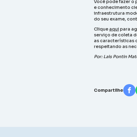
Você pode fazer o 
e conhecimento cie
infraestrutura mod
do seu exame, cont
Clique
aqui
para ag
serviço de coleta 
as características
respeitando as nec
Por: Lais Pontin Ma
Compartilhe