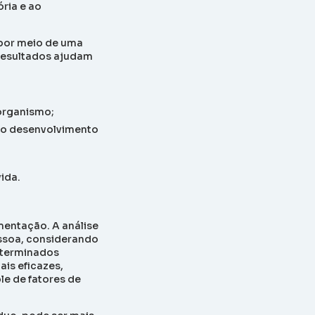
ória e ao
e por meio de uma
 resultados ajudam
 organismo;
no desenvolvimento
vida.
imentação. A análise
essoa, considerando
eterminados
ais eficazes,
le de fatores de