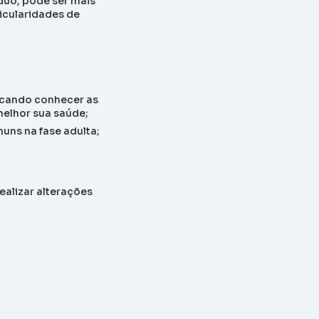
duo, pode ser mais
icularidades de
scando conhecer as
melhor sua saúde;
uns na fase adulta;
alizar alterações