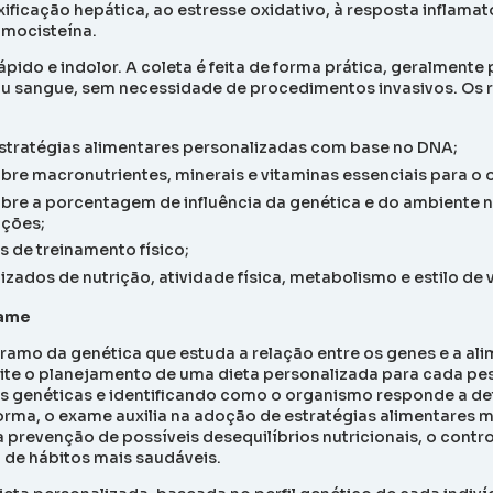
ficação hepática, ao estresse oxidativo, à resposta inflamat
mocisteína.
rápido e indolor. A coleta é feita de forma prática, geralment
ou sangue, sem necessidade de procedimentos invasivos. Os
stratégias alimentares personalizadas com base no DNA;
bre macronutrientes, minerais e vitaminas essenciais para o
bre a porcentagem de influência da genética e do ambiente 
ições;
de treinamento físico;
lizados de nutrição, atividade física, metabolismo e estilo de 
xame
 ramo da genética que estuda a relação entre os genes e a al
ite o planejamento de uma dieta personalizada para cada p
as genéticas e identificando como o organismo responde a d
orma, o exame auxilia na adoção de estratégias alimentares m
 prevenção de possíveis desequilíbrios nutricionais, o contro
 de hábitos mais saudáveis.