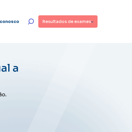
 conosco
Resultados de exames
al a
ão.