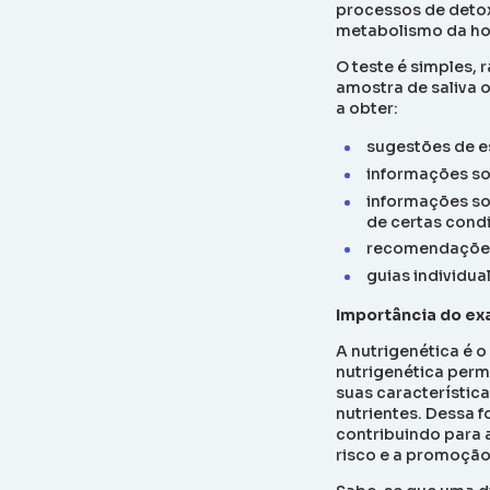
processos de detoxi
metabolismo da ho
O teste é simples, 
amostra de saliva 
a obter:
sugestões de e
informações so
informações so
de certas cond
recomendações 
guias individua
Importância do e
A nutrigenética é o
nutrigenética perm
suas característic
nutrientes. Dessa f
contribuindo para a
risco e a promoção