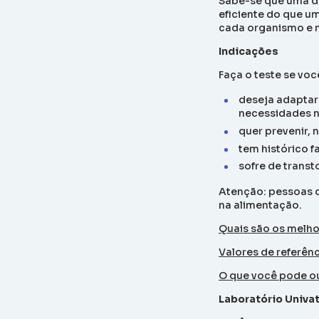
Sabe-se que uma di
eficiente do que u
cada organismo e 
Indicações
Faça o teste se voc
deseja adaptar
necessidades nu
quer prevenir, 
tem histórico f
sofre de trans
Atenção: pessoas q
na alimentação.
Quais são os melho
Valores de referênc
O que você pode ou
Laboratório Univa