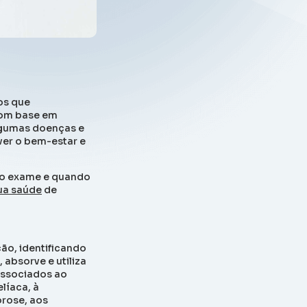
os que
com base em
algumas doenças e
ver o bem-estar e
 do exame e quando
ua saúde
de
ção, identificando
absorve e utiliza
associados ao
líaca, à
orose, aos