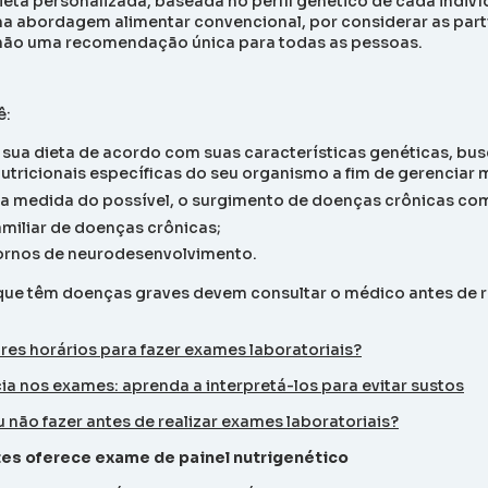
eta personalizada, baseada no perfil genético de cada indiví
ma abordagem alimentar convencional, por considerar as part
não uma recomendação única para todas as pessoas.
ê:
 sua dieta de acordo com suas características genéticas, bu
tricionais específicas do seu organismo a fim de gerenciar 
na medida do possível, o surgimento de doenças crônicas com
amiliar de doenças crônicas;
tornos de neurodesenvolvimento.
ue têm doenças graves devem consultar o médico antes de re
res horários para fazer exames laboratoriais?
ia nos exames: aprenda a interpretá-los para evitar sustos
 não fazer antes de realizar exames laboratoriais?
tes oferece exame de painel nutrigenético