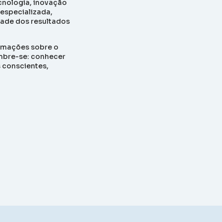
cnologia, inovação
 especializada,
dade dos resultados
rmações sobre o
embre-se: conhecer
s conscientes,