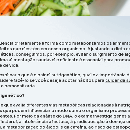
luencia diretamente a forma como metabolizamos os aliment
eitos que eles têm em nosso organismo. Ajustando a dieta 
néticas, conseguimos, por exemplo, evitar o surgimento de 
Uma alimentação saudável e eficiente é essencial para promo
e de vida.
explicar o que é o painel nutrigenético, qual é a importância
sidere fazê-lo se você deseja adotar hábitos para
cuidar da s
 e personalizada.
trigenético?
e que avalia diferentes vias metabólicas relacionadas à nutri
s que podem influenciar o modo como o organismo processa, 
entes. Por meio da análise do DNA, o exame investiga genes 
sterol, à intolerância à lactose, à predisposição à doença ce
l, à metabolização do álcool e da cafeína, ao risco de osteop